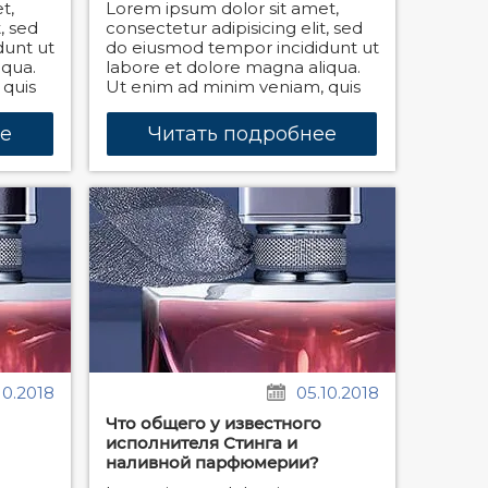
t,
Lorem ipsum dolor sit amet,
, sed
consectetur adipisicing elit, sed
dunt ut
do eiusmod tempor incididunt ut
iqua.
labore et dolore magna aliqua.
 quis
Ut enim ad minim veniam, quis
ее
Читать подробнее
10.2018
05.10.2018
Что общего у известного
исполнителя Стинга и
наливной парфюмерии?