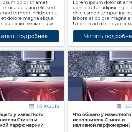
ipsum dolor sit amet,
Lorem ipsum dolor sit ame
etur adipisicing elit, sed
consectetur adipisicing elit
smod tempor incididunt ut
do eiusmod tempor incidi
 et dolore magna aliqua.
labore et dolore magna al
m ad minim veniam, quis
Ut enim ad minim veniam,
итать подробнее
Читать подробн
05.10.2018
05.
бщего у известного
Что общего у известного
нителя Стинга и
исполнителя Стинга и
ной парфюмерии?
наливной парфюмерии?