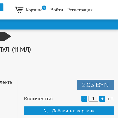
0
Корзина
Войти
Регистрация
Л. (11 МЛ)
лекте
2.03 BYN
Количество
-
+
шт.
Добавить в корзину