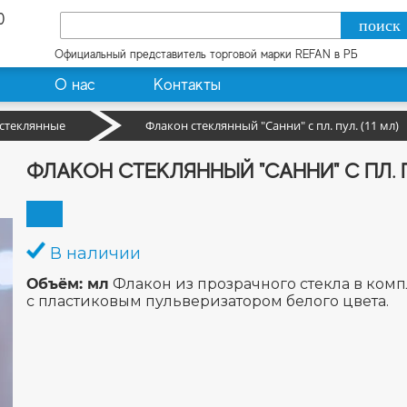
0
Официальный представитель торговой марки REFAN в РБ
О нас
Контакты
стеклянные
Флакон стеклянный "Санни" с пл. пул. (11 мл)
ФЛАКОН СТЕКЛЯННЫЙ "САННИ" С ПЛ. ПУ
В наличии
Объём: мл
Флакон из прозрачного стекла в комп
с пластиковым пульверизатором белого цвета.