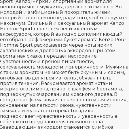
Sport (Kenzo) - яркий спортивный аромат для
неповторимого мужчины, дерзкого и смелого. Это
молодой и амбициозный покоритель жизни,
который готов на многое, ради того, чтобы получить
максимум. Стильный и сексуальный аромат Kenzo
Homme Sport станет тем великолепным
аксессуаром, который выгодно дополнит каждый
его образ. Парфюмерный букет аромата Kenzo Pour
Homme Sport раскрывается через ноты ярких
акватических и древесных аккордов. При этом
ароматная сказка передает настроение
чувственности и пряной пикантности,
сексуальность молодости и энергичности. Мужчина
с таким ароматом не может быть скучным и серым,
он обязан выделяться из толпы, обязан плыть
против течения. Раскрывается аромат нотами
искристого лимона, пряного шалфея и бергамота,
подчеркнутых очарованием красного дерева. В
сердце парфюма звучит совершенно иная история,
основанная на легкости озона, чувственности
тимьяна и мускатного ореха. Гвоздика
подчеркивает мужественность и уверенность в
себе такого представителя сильного пола.
Завершающим аккордом становится симбиоз