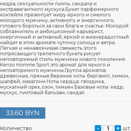
кедра, сексуальности пихты, сандала и
экстравагантного мускуса.Букет парфюмерного
коктейля презентует миру яркого и смелого
молодого мужчину, активного и энергичного,
готового бороться за свои блага и счастье. Молодой
соблазнитель и амбициозный карьерист,
энергичный и активный, яркий и жизнерадостный
найдет в этом аромате чуточку солнца и ветра.
Легкая и ненавязчивая свежесть этого
потрясающего трепетного букета рисует
неповторимый стиль мужчины нового поколения.
Kenzo Homme Sport это аромат для яркого и
неповторимого мужчины.Группа ароматов:
древесные, пряные.Верхние ноты: бергамот, лимон,
шалфей, махагони.Ноты сердца: гвоздика,
мускатный орех, озон, тимьян.Базовые ноты: кедр,
мускус, пихтовый бальзам, сандал.
33.60 BYN
Количество
-
+
шт.