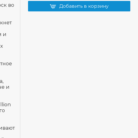
ск во
Добавить в корзину
кнет
м и
х
нтное
а,
ые и
lion
го
кивают