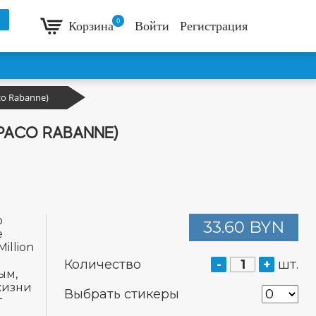
0
Корзина
Войти
Регистрация
co Rabanne)
(PACO RABANNE)
o
33.60 BYN
е
illion
Количество
-
+
шт.
ым,
жизни
Выбрать стикеры
т