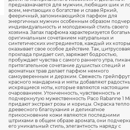
предназначается для мужчин, любящих шик и ло
всем, мечтающих о богатстве и славе.Яркий,
фееричный, запоминающийся парфюм для
энергичных мужчин особенным образом подчер
индивидуальность и молодежный стиль своего
хозяина. Запах парфюма характеризуется богаты
оригинальным сочетанием натуральных и
синтетических ингредиентов, каждый их которы
оказывает свое особое действие. Так, цитрусовая
прохлада придает сил, заряжает бодростью,
пробуждает чувства с самого раннего утра, пика
притягательное сочетание душистых специй и
ароматных трав делает парфюм немного
самоуверенным и дерзким. Свежесть грейпфрут
красного мандарина и мяты добавляют радостн
искрящиеся ноты, которые являются настоящим
очарованием. Утонченность, чувственность и
подчеркнутую мужественность Paco Rabanne 1 Mil
придают экстракт розы и корицы. Окраска тепло
древесного благоухания и деликатное
прикосновение кожи являются последними
штрихами в общем образе аромата, они подчер
его уникальный стиль, элегантность наряду с