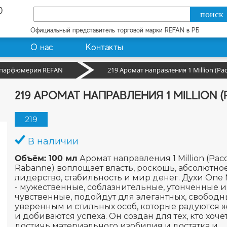
0
Официальный представитель торговой марки REFAN в РБ
О нас
Контакты
 парфюмерия REFAN
219 Аромат направления 1 Million (Pa
219 АРОМАТ НАПРАВЛЕНИЯ 1 MILLION 
219
В наличии
Объём: 100 мл
Аромат направления 1 Million (Pac
Rabanne) воплощает власть, роскошь, абсолютно
лидерство, стабильность и мир денег. Духи One M
- мужественные, соблазнительные, утонченные и
чувственные, подойдут для элегантных, свободн
уверенным и стильных особ, которые радуются 
и добиваются успеха. Он создан для тех, кто хоче
достичь материального изобилия и достатка и