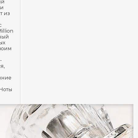
ий
 и
т из
с
llion
нный
ых
своим
-
я,
хние
.Ноты