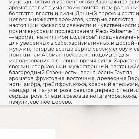
изысканностью и уверенностью.Завораживающ
аромат сводит с ума своим сочетанием роскоши
богатства, власти и силы. Данный парфюм состои
целого множества ароматов, которые являются
настоящим каскадом свежести и чувственности 
ярким вкусовым послесловием. Paco Rabanne 1 Mi
— аромат "на миллион долларов", предназначе
для уверенных в себе, харизматичных и достойн
мужчин, которые всегда верны своему слову и 
принципам.Аромат прекрасно подойдёт для
использования в дневное время суток. Характер 
свежий, сверкающий, мужественный, светящийс
благородный.Сезонность - весна, осень.Группа
ароматов: фруктовые, восточные, древесные.Вер
ноты: амбра, грейпфрут, кожа, красный апельсин,
мандарин, пачули, роза, светлое дерево, специи
сердца: роза, специи.Базовые ноты: амбра, кожа,
пачули, светлое дерево.