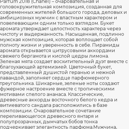
Parfum 2018 (Chanel) – очаровательная и
головокружительная композиция, созданная для
современных жителей большого города, деловых и
амбициозных мужчин с властным характером и
повелевающим одним только взглядом. Букет
аромата утверждает целостность характера через
чистоту и выдержанность. Насыщенная, подлинно
мужская композиция, которая воплощает собой
полноту жизни и уверенность в себе. Пирамиды
аромата открывается цитрусовыми аккордами
свежего бергамота и кислой цедры лимона.
Зеленая мята создает восхитительный дуэт вместе с
благоухающей артемизией. Цветочный букет,
представленный душистой геранью и нежной
лавандой, заполняет сердце парфюмерного
треугольника. Шикарные, зеленые ноты создают
фужерное настроение вместе с тропическими
мотивами спелого ананаса. Классические,
древесные аккорды восточного белого кедра и
витиеватого сандала расположились в базе
композиции. Очаровательное сочетание
переливающегося древесного янтаря и
полупрозрачных, дымчатых бобов тонка
подчеркивает элегантность парфюма.Мужчина,