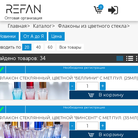
REFAN
0
Войти
Корзина
Оптовая организация
Главная
Каталог
Флаконы из цветного стекла
Новинки
От А до Я
Цена
ыводить по
20
40
60
Все товары
айдено товаров: 34
Необходима регистрация
ФЛАКОН СТЕКЛЯННЫЙ, ЦВЕТНОЙ "БЕЛЛИНИ" С МЕТ.ПУЛ. (25МЛ)
-
+
В корзину
Необходима регистрация
ФЛАКОН СТЕКЛЯННЫЙ, ЦВЕТНОЙ "ВИНСЕНТ" С МЕТ.ПУЛ. (35 МЛ
-
+
В корзину